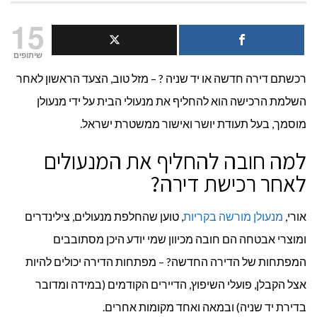
החל
15
מנעו
שיתופים
רכשתם דירה חדשה או יד שניה ? – מזל טוב, הצעד הראשון לאחר
בזמן
השלמת הרכישה הוא להחליף את מנעולי הבית על ידי מנעולן
מעב
מוסמך, בעל תעודת יושר ואישור ממשטרת ישראל.
דירה
למה חובה להחליף את המנעולים
לאחר רכישת דירה?
אורי,
מנעולן מורשה בקריות
, טוען שהחלפת מנעולים, צילינדרים
ומוצרי אבטחה הם חובה מכיוון שמי יודע היכן מסתובבים
המפתחות של הדירה החדשה? – מפתחות הדירה יכולים להיות
אצל הקבלן, פועלי השיפוץ, הדיירים הקודמים (במידה ומדובר
בדירת יד שניה) ובמאה ואחד מקומות אחרים.