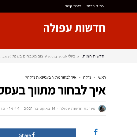
לתוכן
עמוד הבית
יצירת קשר
חדשות עפולה
חדשות חמות:
15 ביולי 2026
10:34
עיצוב מטבחים בשנת 2026: איך לבחור את הסגנון הנכון?
ראשי
»
נדל"ן
»
איך לבחור מתווך בעסקאות נדל"ן?
איך לבחור מתווך בעסק
מערכת חדשות עפולה
16 באוקטובר 2021
14:44
סגו
Share