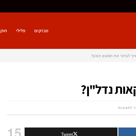
מבזקים
פלילי
חוק 
אות נדל"ן?
על
ר לתגובות
איך
15
Tweet
לבחור