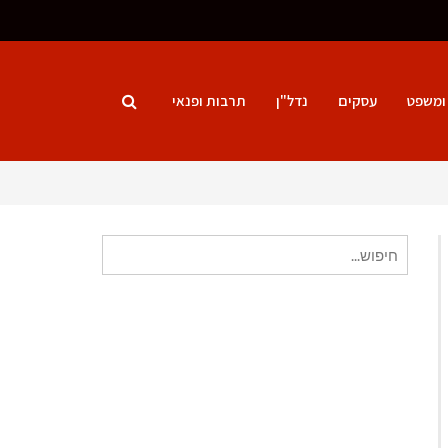
ומשפט
עסקים
נדל"ן
תרבות ופנאי
חיפוש
עבור: