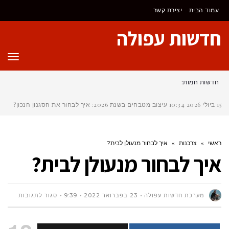
לתוכן
עמוד הבית
יצירת קשר
חדשות עפולה
תפר
חדשות חמות:
15 ביולי 2026
10:34
עיצוב מטבחים בשנת 2026: איך לבחור את הסגנון הנכון?
ראשי
»
צרכנות
»
איך לבחור מנעולן לבית?
איך לבחור מנעולן לבית?
על
מערכת חדשות עפולה
23 בפברואר 2022
9:39
סגור לתגובות
איך