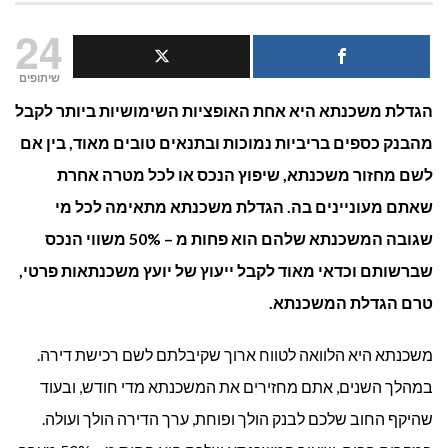
הגדלת
24
משכנת
שיתופים
הגדלת משכנתא היא אחת האופציות השימושיות ביותר לקבל
קיימת:
מהבנק כספים בריביות נמוכות ובתנאים טובים מאוד, בין אם
איך
לשם מחזור משכנתא, שיפוץ הנכס או לכל מטרה אחרת
עושים
שאתם מעוניינים בה. הגדלת משכנתא מתאימה לכל מי
שגובה המשכנתא שלהם הוא פחות מ – 50% משווי הנכס
את
שברשותם וכדאי מאוד לקבל ייעוץ של יועץ משכנתאות פרטי,
זה
טרם הגדלת המשכנתא.
נכון?
משכנתא היא הלוואה לטווח ארוך שקיבלתם לשם רכישת דירה.
במהלך השנים, אתם מחזירים את המשכנתא מדי חודש, ובעוד
שהיקף החוב שלכם לבנק הולך ופוחת, ערך הדירה הולך ועולה.