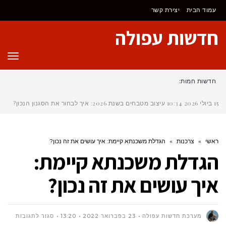
לתוכן
עמוד הבית
יצירת קשר
חדשות עפולה
תפר
חדשות חמות:
15 ביולי 2026
10:34
עיצוב מטבחים בשנת 2026: איך לבחור את הסגנון הנכון?
ראשי
»
צרכנות
»
הגדלת משכנתא קיימת: איך עושים את זה נכון?
הגדלת משכנתא קיימת:
איך עושים את זה נכון?
על
מערכת חדשות עפולה
23 בפברואר 2022
13:20
סגור לתגובות