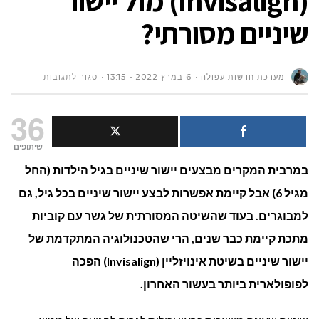
(Invisalign) מול יישור
שיניים מסורתי?
על
מערכת חדשות עפולה
6 במרץ 2022
13:15
סגור לתגובות
מהם
36
היתרונות
שיתופים
במרבית המקרים מבצעים יישור שיניים בגיל הילדות (החל
של
מגיל 6) אבל קיימת אפשרות לבצע יישור שיניים בכל גיל, גם
יישור
למבוגרים. בעוד שהשיטה המסורתית של גשר עם קוביות
שיניים
מתכת קיימת כבר שנים, הרי שהטכנולוגיה המתקדמת של
יישור שיניים בשיטת אינויזליין (Invisalign) הפכה
בשיטת
לפופולארית ביותר בעשור האחרון.
אינויזליין