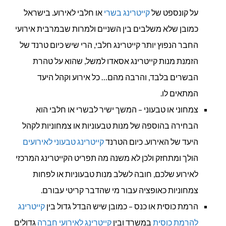
על קונספט של
קייטרינג בשרי
או חלבי לאירוע. בישראל
כמובן שלא משלבים בין השניים ולמרות שבמרבית אירועי
החבר הנפוץ יותר קייטרינג חלבי, הרי שיש כיום טרנד של
הזמנת מנות קייטרינג אסאדו למשל, שהוא על טהרת
הבשרים בלבד, והרבה מהם… כל אירוע וקהל היעד
המתאים לו.
צמחוני או טבעוני – המשך ישיר לבשרי או חלבי הוא
הבחירה בהוספה של מנות טבעוניות או צמחוניות לקהל
היעד של האירוע. כיום הטרנד
קייטרינג טבעוני לאירועים
הולך ומתחזק ולכן לא משנה מה תפריט הקייטרינג המרכזי
לאירוע שלכם, חובה לשלב מנות טבעוניות או לפחות
צמחוניות כאופציה עבור מי שהדבר קריטי עבורם.
הרמת כוסית או כנס – כמובן שיש הבדל גדול בין
קייטרינג
להרמת כוסית
במשרד ובין
קייטרינג לאירועי חברה
גדולים