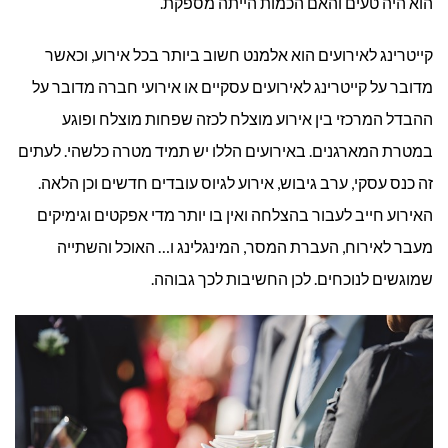
הוא היה טעים והאם הכמות הייתה מספקת.
קייטרינג לאירועים הוא אלמנט חשוב ביותר בכל אירוע, וכאשר
מדובר על קייטרינג לאירועים עסקיים או אירועי חברה מדובר על
ההבדל המרכזי בין אירוע מוצלח לכזה שפחות מוצלח ופוגע
במטרת המארגנים. באירועים הללו יש תמיד מטרה כלשהי. לעתים
זה כנס עסקי, ערב גיבוש, אירוע לגיוס עובדים חדשים וכן הלאה.
האירוע חייב לעבור בהצלחה ואין בו יותר מדי אפקטים וגימיקים
מעבר לאירוח, העברת המסר, המינגלינג ו… האוכל והשתייה
שמוגשים לנוכחים. לכן החשיבות לכך גבוהה.