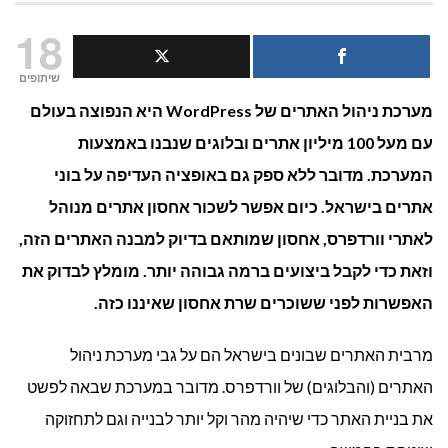
מהם
18
היתרונות
שיתופים
מערכת ניהול האתרים של WordPress
היא הנפוצה בעולם
של
עם מעל 100 מיליון אתרים ובלוגים שנבנו באמצעות
אחסון
המערכת. מדובר ללא ספק גם באופציה העדיפה על בוני
וורדפרס
אתרים בישראל. כיום אפשר לשכור אחסון אתרים מנוהל
לאתרי וורדפרס, אחסון שמותאם בדיוק למבנה האתרים הזה,
מנוהל?
וזאת כדי לקבל ביצועים ברמה גבוהה יותר. מומלץ לבדוק את
האפשרות לפני ששוכרים שרת אחסון שאיננו כזה.
מרבית האתרים שבונים בישראל הם על גבי מערכת ניהול
האתרים (והבלוגים) של וורדפרס. מדובר במערכת שבאה לפשט
את בניית האתר כדי שיהיה מהר וקל יותר לבנייה וגם לתחזוקה