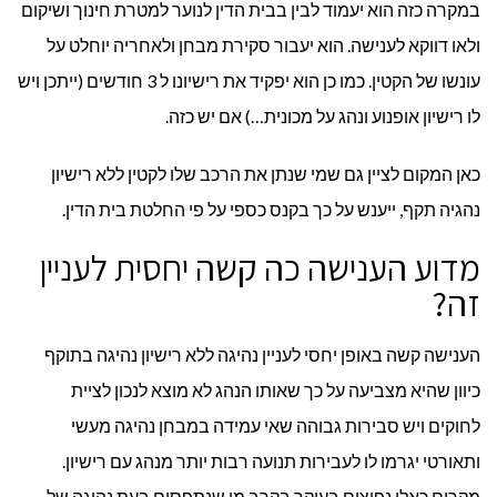
במקרה כזה הוא יעמוד לבין בבית הדין לנוער למטרת חינוך ושיקום
ולאו דווקא לענישה. הוא יעבור סקירת מבחן ולאחריה יוחלט על
עונשו של הקטין. כמו כן הוא יפקיד את רישיונו ל 3 חודשים (ייתכן ויש
לו רישיון אופנוע ונהג על מכונית…) אם יש כזה.
כאן המקום לציין גם שמי שנתן את הרכב שלו לקטין ללא רישיון
נהגיה תקף, ייענש על כך בקנס כספי על פי החלטת בית הדין.
מדוע הענישה כה קשה יחסית לעניין
זה?
הענישה קשה באופן יחסי לעניין נהיגה ללא רישיון נהיגה בתוקף
כיוון שהיא מצביעה על כך שאותו הנהג לא מוצא לנכון לציית
לחוקים ויש סבירות גבוהה שאי עמידה במבחן נהיגה מעשי
ותאורטי יגרמו לו לעבירות תנועה רבות יותר מנהג עם רישיון.
מקרים כאלו נפוצים בעיקר בקרב מי שנתפסים בעת נהיגה של