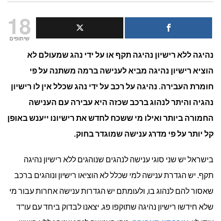
מהו
18
העונש
שיתופים
נהיגה ללא רישיון נהיגה תקף או על ידי נהג שמעולם לא
על נהי
הוציא רישיון נהיגה מביא לענישה ברמה משתנה על פי
ללא
חומרת העבירה. נהיגה על רכב על ידי נהג שכלל אין לו רישיון
רישיון
נהגיה והיתר לנהוג ברכב שכזה היא עבירה עם הענישה
החמורה ביותר ואילו מי ששכח לחדש את רישיונו ייענש באופן
נהיגה
קל יותר על פי מדרג ענישה שמוגדר בחוק.
בישראל יש שני סוגי ענישה לנהגים שנוהגים ללא רישיון נהיגה
תקף. יש הגדרת ענישה למי שכלל לא הוציאו רישיון ונוהגים ברכב
שאסור להם לנהוג בו, ולעומתם יש הגדרות ענישה אחרות עבור מי
שלא חידשו רישיון נהיגה שתוקפו פג. יצאנו לבדוק ביחד עם עו"ד