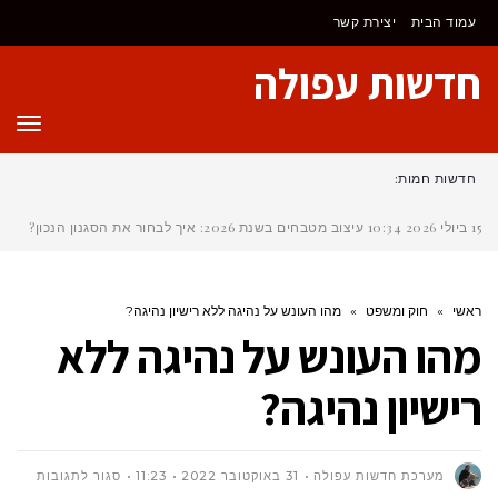
לתוכן
עמוד הבית
יצירת קשר
חדשות עפולה
תפר
חדשות חמות:
15 ביולי 2026
10:34
עיצוב מטבחים בשנת 2026: איך לבחור את הסגנון הנכון?
ראשי
»
חוק ומשפט
»
מהו העונש על נהיגה ללא רישיון נהיגה?
מהו העונש על נהיגה ללא
רישיון נהיגה?
על
מערכת חדשות עפולה
31 באוקטובר 2022
11:23
סגור לתגובות