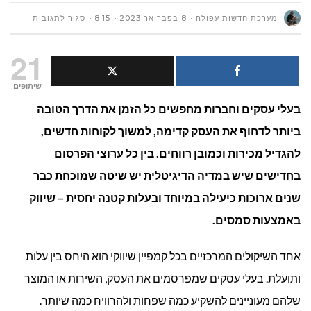
על
מערכת חדשות עפולה
8 בפברואר 2023
8:15
סגור לתגובות
מהם
21
היתרונות
שיתופים
בעלי עסקים וחברות מחפשים כל הזמן את הדרך הטובה
של שיווק
ביותר לדחוף את העסק קדימה, למשוך לקוחות חדשים,
באמצעות
להגדיל מכירות וכמובן רווחים. בין כל ערוצי הפרסום
שליחת
בחדישים שיש במדיה הדיגיטלית יש שיטה שמוכחת כבר
שנים ארוכות כיעילה במיוחד ובעלות קטנה יחסית – שיווק
הודעות
באמצעות סמסים.
סמס?
אחד השיקולים המרכזיים בכל קמפיין שיווקי הוא היחס בין עלות
ותועלת. בעלי עסקים שמפרסמים את העסק, השירות או המוצר
שלהם מעוניינים להשקיע כמה שפחות ולהרוויח כמה שיותר.