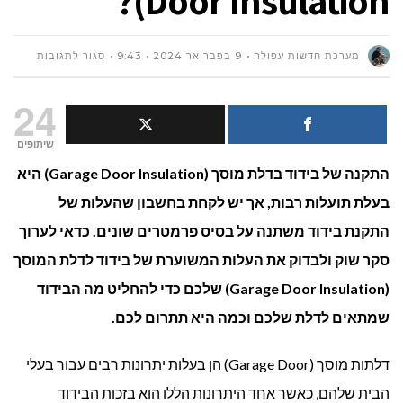
Door Insulation)?
על
מערכת חדשות עפולה
9 בפברואר 2024
9:43
סגור לתגובות
כמה
24
עולה
שיתופים
התקנה של בידוד בדלת מוסך (Garage Door Insulation) היא
להתקין
בעלת תועלות רבות, אך יש לקחת בחשבון שהעלות של
בידוד
התקנת בידוד משתנה על בסיס פרמטרים שונים. כדאי לערוך
בדלתות
סקר שוק ולבדוק את העלות המשוערת של בידוד לדלת המוסך
(Garage Door Insulation) שלכם כדי להחליט מה הבידוד
מו
שמתאים לדלת שלכם וכמה היא תתרום לכם.
DOOR
דלתות מוסך (Garage Door) הן בעלות יתרונות רבים עבור בעלי
ATION)?
הבית שלהם, כאשר אחד היתרונות הללו הוא בזכות הבידוד