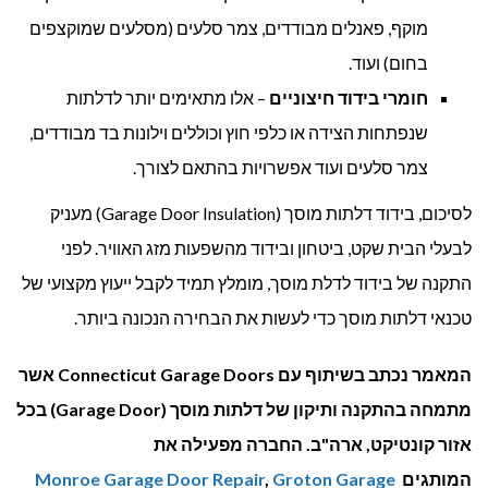
מוקף, פאנלים מבודדים, צמר סלעים (מסלעים שמוקצפים
בחום) ועוד.
חומרי בידוד חיצוניים
– אלו מתאימים יותר לדלתות
שנפתחות הצידה או כלפי חוץ וכוללים וילונות בד מבודדים,
צמר סלעים ועוד אפשרויות בהתאם לצורך.
לסיכום, בידוד דלתות מוסך (Garage Door Insulation) מעניק
לבעלי הבית שקט, ביטחון ובידוד מהשפעות מזג האוויר. לפני
התקנה של בידוד לדלת מוסך, מומלץ תמיד לקבל ייעוץ מקצועי של
טכנאי דלתות מוסך כדי לעשות את הבחירה הנכונה ביותר.
המאמר נכתב בשיתוף עם Connecticut Garage Doors אשר
מתמחה בהתקנה ותיקון של דלתות מוסך (Garage Door) בכל
אזור קונטיקט, ארה"ב. החברה מפעילה את
המותגים
Groton Garage
,
Monroe Garage Door Repair