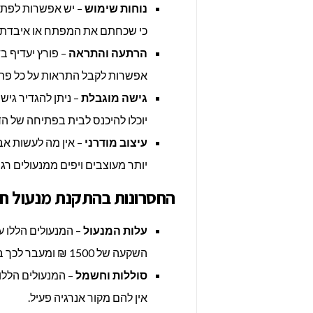
נוחות
שימוש
– יש אפשרות לפתוח
כי שכחתם את המפתח או איבדתם
הרתעה והתראה
– פורץ יעדיף בד
אפשרות לקבל התראות על כל פתי
גישה מוגבלת
– ניתן להגדיר גישה
יוכלו להיכנס לבית בפתיחה של הד
עיצוב מודרני
– אין מה לעשות אב
יותר מעוצבים ויפים ממנעולים רגי
החסרונות בהתקנת מנעול חכ
עלות המנעול
– המנעולים הללו ע
השקעה של 1500 ₪ ומעבר לכך במנעול חכם לבית.
סוללות וחשמל
– המנעולים הללו
אין להם מקור אנרגיה פעיל.