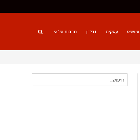
ומשפט
עסקים
נדל"ן
תרבות ופנאי
חיפוש
עבור: