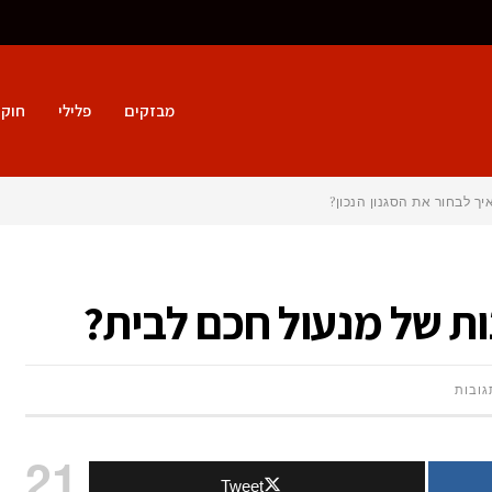
מבזקים
פלילי
חוק 
ות של מנעול חכם לבית?
על
גובות
מהם
21
Tweet
היתרונות