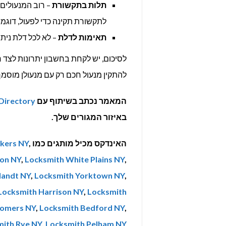
תלות בתקשורת
– רוב המנעולים 
לתקשורת תקינה כדי לפעול, דוגמת BLUETOOT או IFI
תאימות לדלת
– לא לכל דלת נית
לסיכום, יש לקחת בחשבון יתרונות לצד 
להתקין מנעול חכם רק עם מנעולן מוסמך ש
המאמר נכתב בשיתוף עם
Directory
באיזור המגורים שלך.
האינדקס מכיל מותגים כמו
,
kers NY
on NY
,
Locksmith White Plains NY
,
landt NY
,
Locksmith Yorktown NY
,
Locksmith Harrison NY
,
Locksmith
Somers NY
,
Locksmith Bedford NY
,
ith Rye NY
,
Locksmith Pelham NY