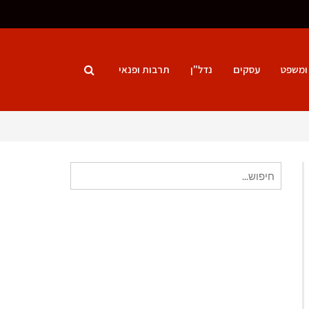
ומשפט
עסקים
נדל"ן
תרבות ופנאי
חיפוש
עבור: