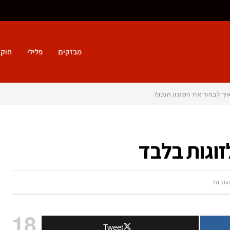
מבזקים
פלילי
חוק 
על
גובות
6
18
Tweet
מלונות