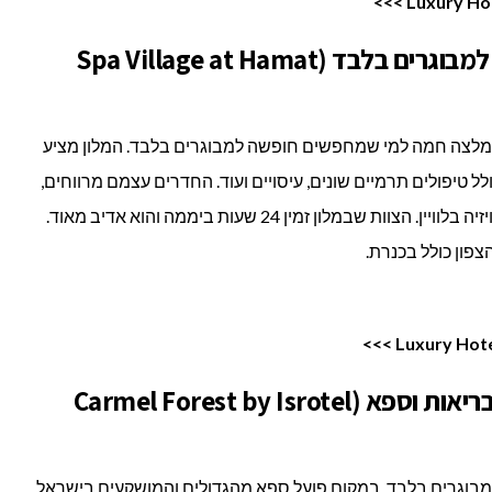
מלון ספא וילג' בחמת גדר – למבוגרים בלבד (Spa Village at Hamat
המלצה חמה למי שמחפשים חופשה למבוגרים בלבד. המלון מציע
 טיפולים תרמיים שונים, עיסויים ועוד. החדרים עצמם מרווחים,
כוללים מיזוג אוויר, פינת קפה או תה וטלוויזיה בלוויין. הצוות שבמלון זמין 24 שעות ביממה והוא אדיב מאוד.
צפון כולל בכנרת.
מלון יערות הכרמל – אחוזת בריאות וספא (Carmel Forest by Isrotel
 מבוגרים בלבד. במקום פועל ספא מהגדולים והמושקעים בישראל