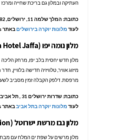
העתיקה ובמלון גם בריכת שחייה ומרכז
כתובת: המלך שלמה 11, ירושלים, 94182
לעוד
מלונות יוקרה בירושלים
באתר Luxury Hotels >>>
מלון נומה יפו (Numa Hotel Jaffa)
מלון חדש יחסית בלב יפו, מרחק הליכה מ
מיזוג אוויר, טלוויזיה חדישה בלוויין, 
מרפסת. דלפק הקבלה זמין מסביב לשעון
כתובת: שדרות ירושלים 31 , תל אביב, 6816431
לעוד
מלונות יוקרה בתל אביב
באתר Luxury Hotels >>>
מלון נבו מרשת ישרוטל (Nevo by Isrotel Collection)
מלון מרשים על שפת ים המלח עם מבחר מ