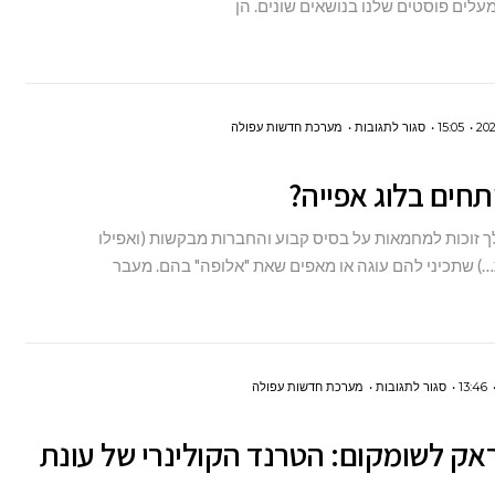
עלים פוסטים שלנו בנושאים שונים. הן
שלכם
ברשתות
חברתיות?
על
15:05
סגור לתגובות
מערכת חדשות עפולה
איך
תחים בלוג אפייה?
פותחים
בלוג
ך זוכות למחמאות על בסיס קבוע והחברות מבקשות (ואפילו
אפייה?
 שתכיני להם עוגה או מאפים שאת "אלופה" בהם. מעבר
על
13:46
סגור לתגובות
מערכת חדשות עפולה
פוד
אק לשומקום: הטרנד הקולינרי של עונת
טראק
לשומקום: