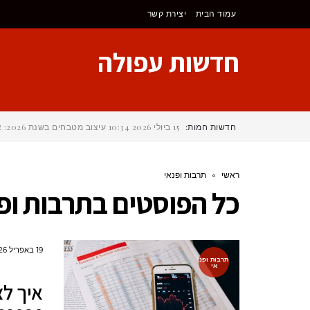
לתוכן
עמוד הבית
יצירת קשר
חדשות עפולה
חדשות חמות:
15 ביולי 2026
10:34
עיצוב מטבחים בשנת 2026: איך לבחור את הסגנון הנכון?
ראשי
»
תרבות ופנאי
כל הפוסטים ב
תרבות ופ
19 באפריל 2026
תרבות ופנ
אי
איך לצ