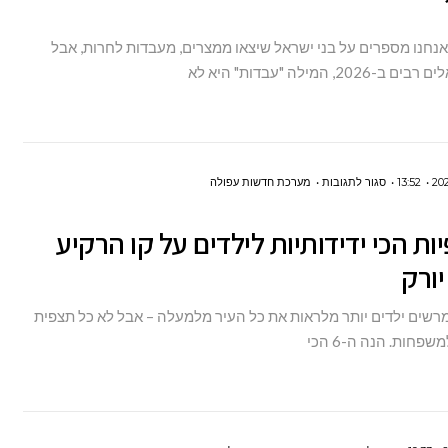
לחירות
 אנחנו מספרים על בני ישראל שיצאו ממצרים, מעבדות לחרות, אבל
פיננסית
202, המילה "עבדות" היא לא
בשנת
2026?
על
13:52
סגור לתגובות
מערכת חדשות עפולה
6
יות הכי ידידותיות לילדים על קו הרקיע
תצפיות
יורק
הכי
ידידותיות
מרשים ילדים יותר מלראות את כל העיר מלמעלה – אבל לא כל תצפית
לילדים
פחות. הנה ה-6 הכי
על
קו
הרקיע
של