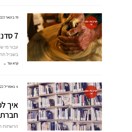
19 בינואר 2023
תרבות ופנ
אי
7 סדנאות יצירה למבוגרים
עבור מי ש
בשביל תחב
קרא עוד ←
4 באפריל 2022
תרבות ופנ
אי
איך ל
חברתי
הרשתות הח