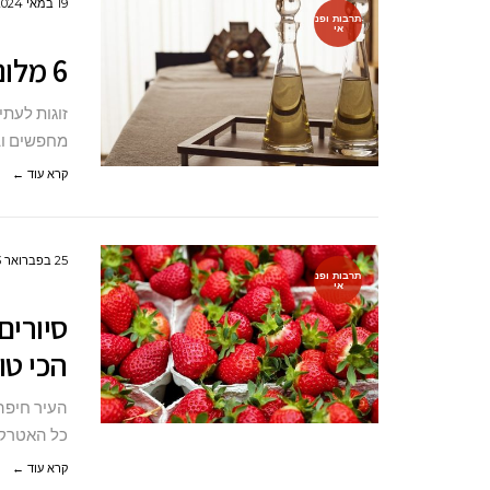
19 במאי 2024
תרבות ופנ
אי
6 מלונות בוטיק בארץ לזוגות בלבד
זוגות לעתי
מחפשים וב
קרא עוד ←
25 בפברואר 2023
תרבות ופנ
אי
סיורים
הכי טו
העיר חיפה
כל האטרקצ
קרא עוד ←