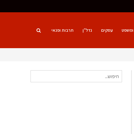
ומשפט
עסקים
נדל"ן
תרבות ופנאי
חיפוש
עבור: