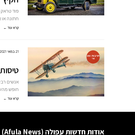
פוד טראק 
חתונה או א
קרא עוד ←
21 במאי 2021
תרבות ופנ
אי
טיסות 
אנשים רבים
חופש מהעב
קרא עוד ←
אודות חדשות עפולה (Afula News)