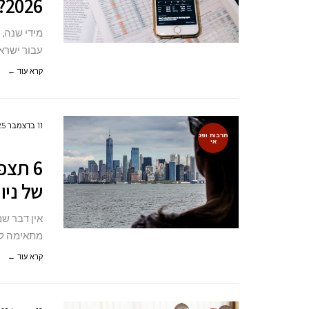
2026?
מידי שנה,
עבור ישראלים רבים ב-6
קרא עוד ←
11 בדצמבר 2025
תרבות ופנ
אי
6 תצפ
של ניו 
אין דבר ש
מתאימה למש
קרא עוד ←